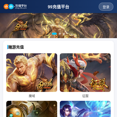
99充值平台
登录
端游充值
魔域
征服