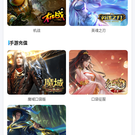
机战
英魂之刃
手游充值
魔域口袋版
口袋征服